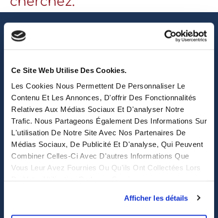
cherchez.
Ce Site Web Utilise Des Cookies.
sales@eastwise.net
Les Cookies Nous Permettent De Personnaliser Le
(+852) 3621 0156
Contenu Et Les Annonces, D'offrir Des Fonctionnalités
Relatives Aux Médias Sociaux Et D'analyser Notre
308 Des Voeux Rd Central – Unit 2607, 26/F
Trafic. Nous Partageons Également Des Informations Sur
308, Des Voeux Road, Hong Kong
L'utilisation De Notre Site Avec Nos Partenaires De
Médias Sociaux, De Publicité Et D'analyse, Qui Peuvent
eastwise
Combiner Celles-Ci Avec D'autres Informations Que
Vous Leur Avez Fournies Ou Qu'ils Ont Collectées Lors
De Votre Utilisation De Leurs Services.
Purchasing solutions
Afficher les détails
Procurement solutions
End-to-End Supply Partner