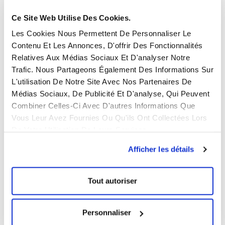
Foire de Canton 2025 : le guide complet
Ce Site Web Utilise Des Cookies.
pour trouver des fournisseurs en Asie
Les Cookies Nous Permettent De Personnaliser Le
5 août 2025
Aucun commentaire
Contenu Et Les Annonces, D'offrir Des Fonctionnalités
Foire de Canton 2025 : le guide complet pour trouver des
Relatives Aux Médias Sociaux Et D'analyser Notre
fournisseurs en Asie La Foire de Canton, officiellement
Trafic. Nous Partageons Également Des Informations Sur
connue sous le nom de Foire
L'utilisation De Notre Site Avec Nos Partenaires De
Médias Sociaux, De Publicité Et D'analyse, Qui Peuvent
Lire la suite
Combiner Celles-Ci Avec D'autres Informations Que
Vous Leur Avez Fournies Ou Qu'ils Ont Collectées Lors
De Votre Utilisation De Leurs Services.
Afficher les détails
Tout autoriser
Personnaliser