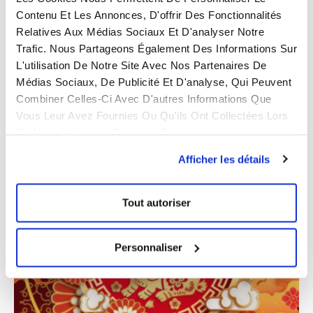
Contenu Et Les Annonces, D'offrir Des Fonctionnalités
Relatives Aux Médias Sociaux Et D'analyser Notre
Sourcing Responsable et
Trafic. Nous Partageons Également Des Informations Sur
Approvisionnement Durable en Asie
L'utilisation De Notre Site Avec Nos Partenaires De
8 mars 2023
Aucun commentaire
Médias Sociaux, De Publicité Et D'analyse, Qui Peuvent
En 2023, la responsabilité sociétale des entreprises est
Combiner Celles-Ci Avec D'autres Informations Que
au cœur des préoccupations des entreprises, quelle que
Vous Leur Avez Fournies Ou Qu'ils Ont Collectées Lors
soit leur taille, leur statut ou leur secteur d’activité.
De Votre Utilisation De Leurs Services.
Lire la suite
Afficher les détails
Tout autoriser
Personnaliser