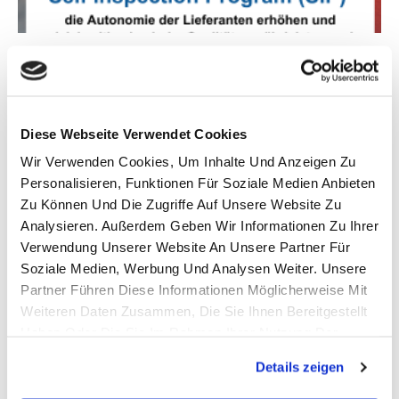
Wie kann das Self Inspection Program
(SIP) die Autonomie der Lieferanten
erhöhen, während gleichzeitig hohe
Qualität und reduzierte Kosten
Diese Webseite Verwendet Cookies
gewährleistet werden?
19 März 2025
Keine Kommentare
Wir Verwenden Cookies, Um Inhalte Und Anzeigen Zu
Personalisieren, Funktionen Für Soziale Medien Anbieten
Alle Distributoren sind sich einig: Kostenoptimierung ist
Zu Können Und Die Zugriffe Auf Unsere Website Zu
der Schlüssel zum Erfolg. Um die Erwartungen einiger
Analysieren. Außerdem Geben Wir Informationen Zu Ihrer
unserer Kunden zu erfüllen, haben wir eine strategische
Verwendung Unserer Website An Unsere Partner Für
Lösung entwickelt,
Soziale Medien, Werbung Und Analysen Weiter. Unsere
Lire la suite
Partner Führen Diese Informationen Möglicherweise Mit
Weiteren Daten Zusammen, Die Sie Ihnen Bereitgestellt
Haben Oder Die Sie Im Rahmen Ihrer Nutzung Der
Dienste Gesammelt Haben.
Details zeigen