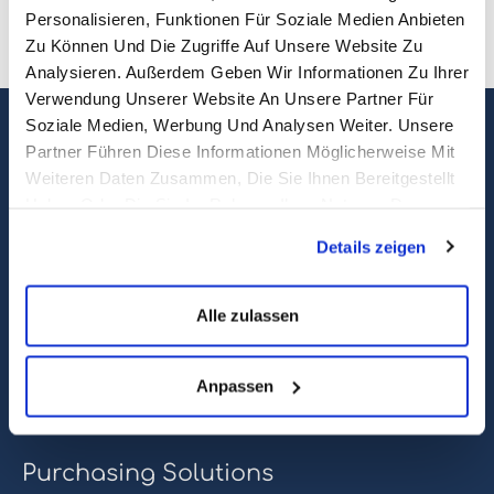
Personalisieren, Funktionen Für Soziale Medien Anbieten
Zu Können Und Die Zugriffe Auf Unsere Website Zu
Analysieren. Außerdem Geben Wir Informationen Zu Ihrer
Verwendung Unserer Website An Unsere Partner Für
Soziale Medien, Werbung Und Analysen Weiter. Unsere
Partner Führen Diese Informationen Möglicherweise Mit
Weiteren Daten Zusammen, Die Sie Ihnen Bereitgestellt
Haben Oder Die Sie Im Rahmen Ihrer Nutzung Der
sales@eastwise.net
Dienste Gesammelt Haben.
Details zeigen
(+852) 3621 0156
Alle zulassen
308 Des Voeux Rd Central – Unit 2607, 26/F
308, Des Voeux Road, Hong Kong
Anpassen
eastwise
Purchasing Solutions