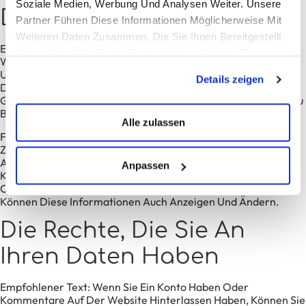
Soziale Medien, Werbung Und Analysen Weiter. Unsere
Daten
Partner Führen Diese Informationen Möglicherweise Mit
Weiteren Daten Zusammen, Die Sie Ihnen Bereitgestellt
Empfohlener Text:
Wenn Sie Einen Kommentar Hinterlassen,
Haben Oder Die Sie Im Rahmen Ihrer Nutzung Der
Werden Der Kommentar Und Seine Metadaten Auf
Dienste Gesammelt Haben.
Unbestimmte Zeit Beibehalten. Auf Diese Weise Können Sie
Details zeigen
Die Folgenden Kommentare Automatisch Erkennen Und
Genehmigen, Anstatt Sie In Der Moderationswarteschlange Zu
Belassen.
Alle zulassen
Für Konten, Die Sich Auf Unserer Website Registrieren (falls
Zutreffend), Speichern Wir Auch Die In Ihrem Profil
Angegebenen Personenbezogenen Daten. Alle Konten
Anpassen
Können Ihre Persönlichen Daten Jederzeit Anzeigen, Ändern
Oder Löschen (außer Ihrem Benutzernamen). Site-Manager
Können Diese Informationen Auch Anzeigen Und Ändern.
Die Rechte, Die Sie An
Ihren Daten Haben
Empfohlener Text:
Wenn Sie Ein Konto Haben Oder
Kommentare Auf Der Website Hinterlassen Haben, Können Sie