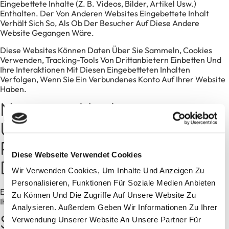
Eingebettete Inhalte (z. B. Videos, Bilder, Artikel Usw.)
Enthalten. Der Von Anderen Websites Eingebettete Inhalt
Verhält Sich So, Als Ob Der Besucher Auf Diese Andere
Website Gegangen Wäre.
Diese Websites Können Daten Über Sie Sammeln, Cookies
Verwenden, Tracking-Tools Von Drittanbietern Einbetten Und
Ihre Interaktionen Mit Diesen Eingebetteten Inhalten
Verfolgen, Wenn Sie Ein Verbundenes Konto Auf Ihrer Website
Haben.
Nutzung Und
Übermittlung Ihrer
Personenbezogenen
Diese Webseite Verwendet Cookies
Daten
Wir Verwenden Cookies, Um Inhalte Und Anzeigen Zu
Personalisieren, Funktionen Für Soziale Medien Anbieten
Empfohlener Text:
Wenn Sie Ein Passwort Zurücksetzen, Wird
Zu Können Und Die Zugriffe Auf Unsere Website Zu
Ihre IP-Adresse In Die E-Mail Zurückgesetzt.
Analysieren. Außerdem Geben Wir Informationen Zu Ihrer
Speicherzeiten Für Ihre
Verwendung Unserer Website An Unsere Partner Für