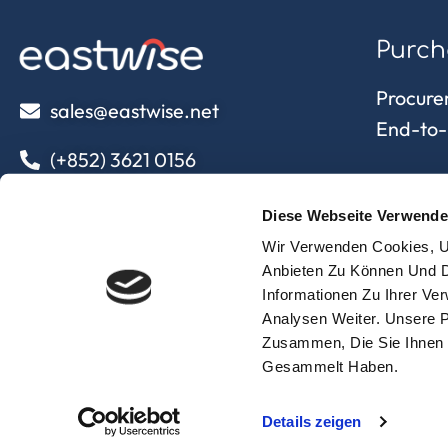
Purch
Procure
sales@eastwise.net
End-to-
(+852) 3621 0156
Servi
308 Des Voeux Rd Central – Unit
Diese Webseite Verwende
2607, 26/F
Beschaff
Wir Verwenden Cookies, U
308, Des Voeux Road, Hong Kong
Qualität
Anbieten Zu Können Und D
Informationen Zu Ihrer V
Supply 
eastwise
Analysen Weiter. Unsere P
Zusammen, Die Sie Ihnen 
Gesammelt Haben.
Details zeigen
© 2025 Copyright Eastwise –
Datenschutz