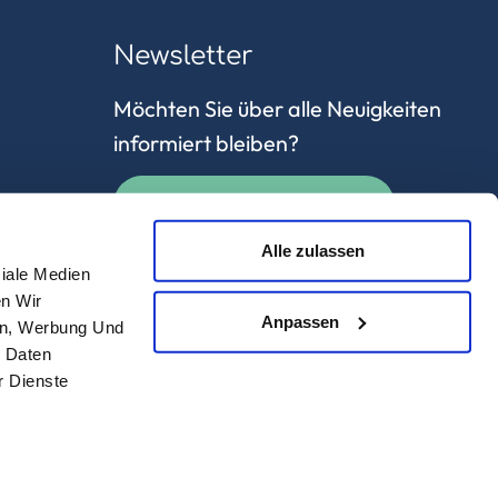
Newsletter
Möchten Sie über alle Neuigkeiten
informiert bleiben?
Jetzt anmelden
en
Alle zulassen
iale Medien
n Wir
Anpassen
en, Werbung Und
n Daten
r Dienste