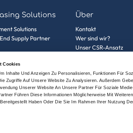
asing Solutions
Über
ment Solutions
Kontakt
End Supply Partner
Wer sind wir?
Unser CSR-Ansatz
Häufig gestellte Frag
ces
t Cookies
ung und Einkauf in Asien
m Inhalte Und Anzeigen Zu Personalisieren, Funktionen Für Soz
skontrolle
ie Zugriffe Auf Unsere Website Zu Analysieren. Außerdem Gebe
erwendung Unserer Website An Unsere Partner Für Soziale Medi
Chain und Sourcing
artner Führen Diese Informationen Möglicherweise Mit Weitere
Bereitgestellt Haben Oder Die Sie Im Rahmen Ihrer Nutzung De