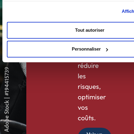
Alléger
Affich
vos
équipes,
Tout autoriser
gagner
en
Personnaliser
visibilité,
réduire
les
risques,
optimiser
vos
coûts.