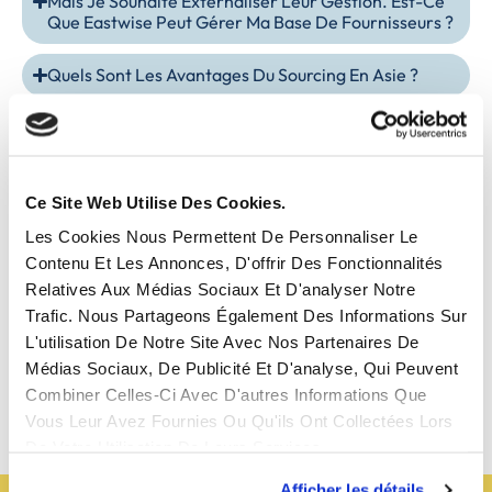
Mais Je Souhaite Externaliser Leur Gestion. Est-Ce
Que Eastwise Peut Gérer Ma Base De Fournisseurs ?
Quels Sont Les Avantages Du Sourcing En Asie ?
Prenez-Vous Des Commissions Des Usines ?
Comment Se Passe Le Paiement ?
Ce Site Web Utilise Des Cookies.
Comment Choisir Le Bon Fournisseur En Asie ?
Les Cookies Nous Permettent De Personnaliser Le
Contenu Et Les Annonces, D'offrir Des Fonctionnalités
Quels Sont Les Délais De Livraison Moyens Pour Les
Relatives Aux Médias Sociaux Et D'analyser Notre
Produits Importés D’Asie ?
Trafic. Nous Partageons Également Des Informations Sur
L'utilisation De Notre Site Avec Nos Partenaires De
Comment S’assurer De La Qualité Des Produits Lors
Médias Sociaux, De Publicité Et D'analyse, Qui Peuvent
Du Sourcing En Asie ?
Combiner Celles-Ci Avec D'autres Informations Que
Vous Leur Avez Fournies Ou Qu'ils Ont Collectées Lors
De Votre Utilisation De Leurs Services.
Afficher les détails