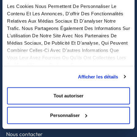
Les Cookies Nous Permettent De Personnaliser Le
eastwise
Contenu Et Les Annonces, D'offrir Des Fonctionnalités
Relatives Aux Médias Sociaux Et D'analyser Notre
Trafic. Nous Partageons Également Des Informations Sur
Purchasing solutions
L'utilisation De Notre Site Avec Nos Partenaires De
Médias Sociaux, De Publicité Et D'analyse, Qui Peuvent
Procurement solutions
Combiner Celles-Ci Avec D'autres Informations Que
End-to-End Supply Partner
Vous Leur Avez Fournies Ou Qu'ils Ont Collectées Lors
De Votre Utilisation De Leurs Services.
Services
Afficher les détails
Sourcing et achat en Asie
Contrôle qualité
Tout autoriser
Supply chain et approvisionnement
Personnaliser
A propos
Nous contacter