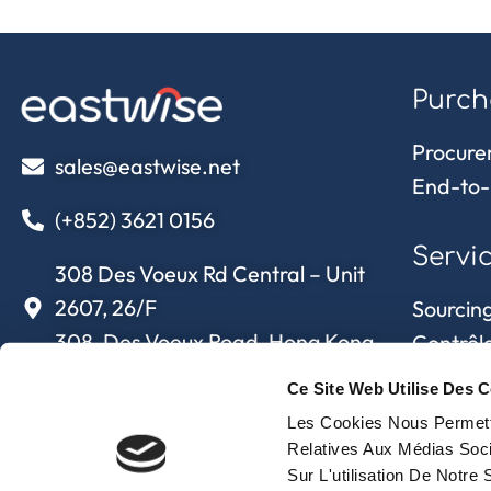
Purch
Procure
sales@eastwise.net
End-to-
(+852) 3621 0156
Servi
308 Des Voeux Rd Central – Unit
2607, 26/F
Sourcing
308, Des Voeux Road, Hong Kong
Contrôle
Supply c
Ce Site Web Utilise Des C
eastwise
approvi
Les Cookies Nous Permette
Relatives Aux Médias Soci
Sur L'utilisation De Notre