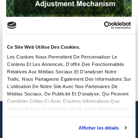
Tout savoir sur le CBAM (MABF ) 2026 :
impact, conformité et accompagnement
Ce Site Web Utilise Des Cookies.
| EASTWISE
22 mai 2024
Aucun commentaire
Les Cookies Nous Permettent De Personnaliser Le
Contenu Et Les Annonces, D'offrir Des Fonctionnalités
Le Mécanisme d’Ajustement Carbone aux Frontières
Relatives Aux Médias Sociaux Et D'analyser Notre
(MACF), également connu sous le nom de CBAM,
Trafic. Nous Partageons Également Des Informations Sur
représente l’engagement de l’Union Européenne (UE) à
L'utilisation De Notre Site Avec Nos Partenaires De
fixer un prix équitable
Médias Sociaux, De Publicité Et D'analyse, Qui Peuvent
Lire la suite
Combiner Celles-Ci Avec D'autres Informations Que
Vous Leur Avez Fournies Ou Qu'ils Ont Collectées Lors
De Votre Utilisation De Leurs Services.
Afficher les détails