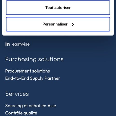
sales@eastwise.net
Tout autoriser
(+852) 3621 0156
Personnaliser
308 Des Voeux Rd Central – Unit 2607, 26/F
308, Des Voeux Road, Hong Kong
eastwise
Purchasing solutions
Procurement solutions
End-to-End Supply Partner
Services
Sourcing et achat en Asie
Contrôle qualité