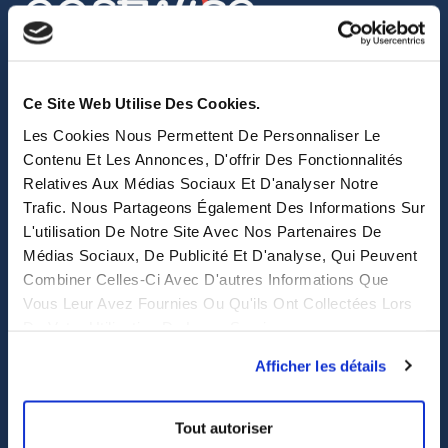
sales@eastwise.net
Ce Site Web Utilise Des Cookies.
(+852) 3621 0156
Les Cookies Nous Permettent De Personnaliser Le
308 Des Voeux Rd Central – Unit 2607, 26/F
Contenu Et Les Annonces, D'offrir Des Fonctionnalités
Relatives Aux Médias Sociaux Et D'analyser Notre
308, Des Voeux Road, Hong Kong
Trafic. Nous Partageons Également Des Informations Sur
eastwise
L'utilisation De Notre Site Avec Nos Partenaires De
Médias Sociaux, De Publicité Et D'analyse, Qui Peuvent
Combiner Celles-Ci Avec D'autres Informations Que
Purchasing solutions
Vous Leur Avez Fournies Ou Qu'ils Ont Collectées Lors
De Votre Utilisation De Leurs Services.
Procurement solutions
End-to-End Supply Partner
Afficher les détails
Services
Tout autoriser