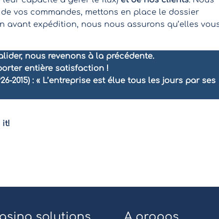
leur capacité à gérer le flux)
et de nos clients
. Nous
t de vos commandes, mettons en place le dossier
ion avant expédition, nous nous assurons qu’elles vou
lider, nous revenons à la précédente.
orter entière satisfaction !
-2015) : « L’entreprise est élue tous les jours par ses
it!
asing solutions
A propos