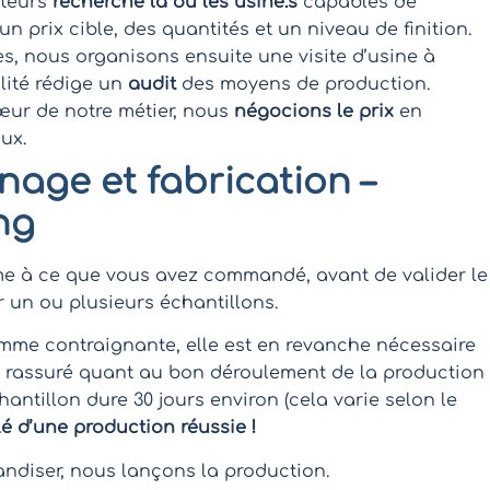
eteurs
recherche la ou les usine.s
capables de
n prix cible, des quantités et un niveau de finition.
, nous organisons ensuite une visite d’usine à
alité rédige un
audit
des moyens de production.
cœur de notre métier, nous
négocions le prix
en
ux.
nage et fabrication –
ng
me à ce que vous avez commandé, avant de valider le
r un ou plusieurs échantillons.
omme contraignante, elle est en revanche nécessaire
re rassuré quant au bon déroulement de la production
antillon dure 30 jours environ (cela varie selon le
lé d’une production réussie !
andiser, nous lançons la production.