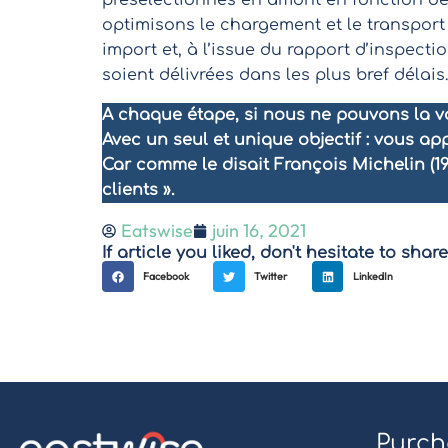
présélectionnés en amont en fonction de 
optimisons le chargement et le transpor
import et, à l’issue du rapport d’inspect
soient délivrées dans les plus bref délais.
A chaque étape, si nous ne pouvons la va
Avec un seul et unique objectif : vous app
Car comme le disait François Michelin (1926
clients ».
Eatswise
juin 16, 2021
If article you liked, don't hesitate to share 
Facebook
Twitter
LinkedIn
Purch