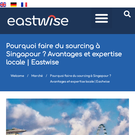
Pourquoi faire du sourcing à
Singapour ? Avantages et expertise
locale | Eastwise
Welcome
/
Marché
/
Pourquoi faire du sourcing à Singapour ?
Avantages et expertise locale | Eastwise