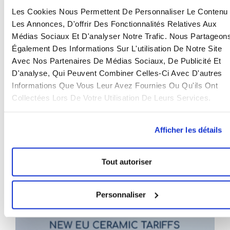
Les Cookies Nous Permettent De Personnaliser Le Contenu 
Latest Articles
Les Annonces, D'offrir Des Fonctionnalités Relatives Aux
Médias Sociaux Et D'analyser Notre Trafic. Nous Partageon
Également Des Informations Sur L'utilisation De Notre Site
Avec Nos Partenaires De Médias Sociaux, De Publicité Et
D'analyse, Qui Peuvent Combiner Celles-Ci Avec D'autres
Informations Que Vous Leur Avez Fournies Ou Qu'ils Ont
Collectées Lors De Votre Utilisation De Leurs Services.
Afficher les détails
QA vs QC dans l’industrie : pourquoi les deux
sont importants pour un sourcing fiable
Tout autoriser
23 juin 2026
Read more >
Personnaliser