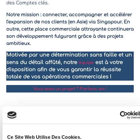
des Comptes clés.
Notre mission : connecter, accompagner et accélérer
l’expansion de nos clients (en Asie) via Singapour. En
outre, cette place commerciale attrayante continuera
son développement fulgurant grâce à des projets
ambitieux.
Motivée par une détermination sans faille et un
équipe
sens du détail affûté, notre
est à votre
disposition afin de vous garantir la réussite
totale de vos opérations commerciales !
Vous avez un projet ? Parlons-en !
Eatswise
mai 12, 2022
If article you liked, don't hesitate to share it!
Facebook
Twitter
LinkedIn
Ce Site Web Utilise Des Cookies.