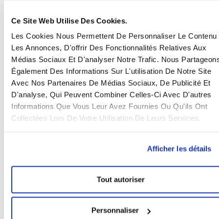
éviter les risques liés aux délais, à la production
et aux certifications
Ce Site Web Utilise Des Cookies.
Chiffres clés : depuis 20 ans, nous qualifions plus de
Les Cookies Nous Permettent De Personnaliser Le Contenu 
250 fournisseurs par an dans 8 pays en Asie et
Les Annonces, D'offrir Des Fonctionnalités Relatives Aux
ailleurs.
Médias Sociaux Et D'analyser Notre Trafic. Nous Partageon
FAQ
Également Des Informations Sur L'utilisation De Notre Site
Avec Nos Partenaires De Médias Sociaux, De Publicité Et
D'analyse, Qui Peuvent Combiner Celles-Ci Avec D'autres
1. Comment vérifier qu’un fournisseur asiatique dit
Informations Que Vous Leur Avez Fournies Ou Qu'ils Ont
vrai sur ses certifications et capacités ?
Collectées Lors De Votre Utilisation De Leurs Services.
Les documents seuls ne suffisent pas : certains
fournisseurs exagèrent leur capacité ou affichent
des certifications non valides. Eastwise intervient sur
Afficher les détails
auditer
place pour
les processus et tester les produits.
2. Quels indicateurs permettent de détecter un
Tout autoriser
fournisseur à risque ?
Des signaux comme des délais de réponse très longs,
Personnaliser
un manque de transparence sur les processus de