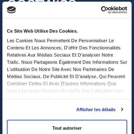
sales@eastwise.net
Ce Site Web Utilise Des Cookies.
(+852) 3621 0156
Les Cookies Nous Permettent De Personnaliser Le
308 Des Voeux Rd Central – Unit 2607, 26/F
Contenu Et Les Annonces, D'offrir Des Fonctionnalités
Relatives Aux Médias Sociaux Et D'analyser Notre
308, Des Voeux Road, Hong Kong
Trafic. Nous Partageons Également Des Informations Sur
eastwise
L'utilisation De Notre Site Avec Nos Partenaires De
Médias Sociaux, De Publicité Et D'analyse, Qui Peuvent
Combiner Celles-Ci Avec D'autres Informations Que
Purchasing solutions
Vous Leur Avez Fournies Ou Qu'ils Ont Collectées Lors
De Votre Utilisation De Leurs Services.
Procurement solutions
End-to-End Supply Partner
Afficher les détails
Services
Tout autoriser