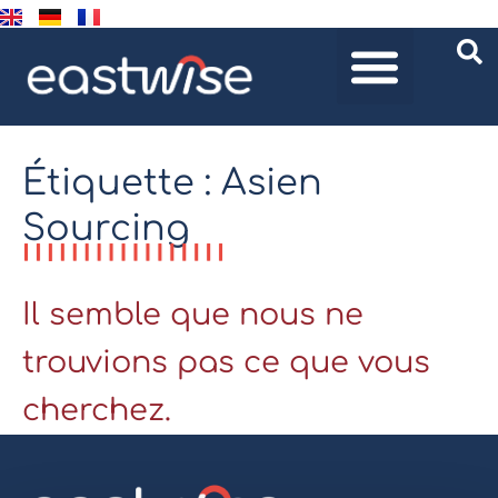
Étiquette : Asien
Sourcing
Il semble que nous ne
trouvions pas ce que vous
cherchez.