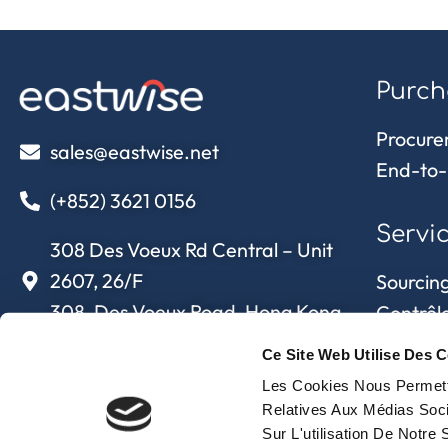
Purch
Procure
sales@eastwise.net
End-to-
(+852) 3621 0156
Servi
308 Des Voeux Rd Central – Unit
2607, 26/F
Sourcing
308, Des Voeux Road, Hong Kong
Contrôle
Supply c
Ce Site Web Utilise Des C
eastwise
approvi
Les Cookies Nous Permette
Relatives Aux Médias Soci
Sur L'utilisation De Notre