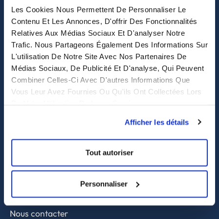
Les Cookies Nous Permettent De Personnaliser Le
eastwise
Contenu Et Les Annonces, D'offrir Des Fonctionnalités
Relatives Aux Médias Sociaux Et D'analyser Notre
Trafic. Nous Partageons Également Des Informations Sur
Purchasing solutions
L'utilisation De Notre Site Avec Nos Partenaires De
Médias Sociaux, De Publicité Et D'analyse, Qui Peuvent
Procurement solutions
Combiner Celles-Ci Avec D'autres Informations Que
End-to-End Supply Partner
Vous Leur Avez Fournies Ou Qu'ils Ont Collectées Lors
De Votre Utilisation De Leurs Services.
Services
Afficher les détails
Sourcing et achat en Asie
Contrôle qualité
Tout autoriser
Supply chain et approvisionnement
Personnaliser
A propos
Nous contacter