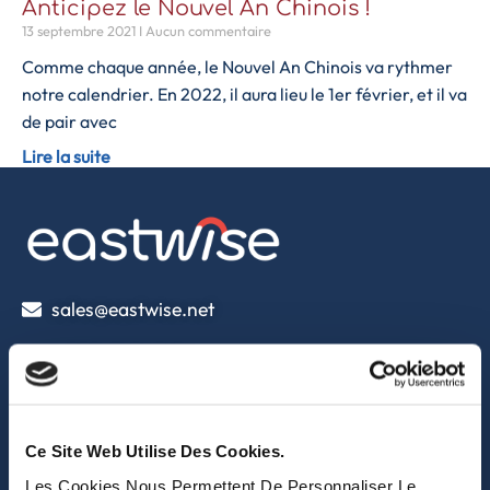
Anticipez le Nouvel An Chinois !
13 septembre 2021
Aucun commentaire
Comme chaque année, le Nouvel An Chinois va rythmer
notre calendrier. En 2022, il aura lieu le 1er février, et il va
de pair avec
Lire la suite
sales@eastwise.net
(+852) 3621 0156
308 Des Voeux Rd Central – Unit 2607, 26/F
308, Des Voeux Road, Hong Kong
Ce Site Web Utilise Des Cookies.
eastwise
Les Cookies Nous Permettent De Personnaliser Le