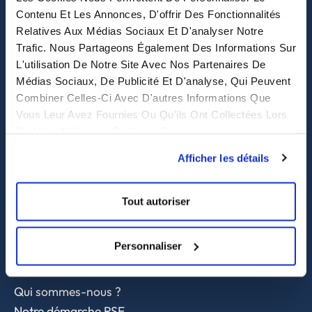
Contenu Et Les Annonces, D'offrir Des Fonctionnalités
Relatives Aux Médias Sociaux Et D'analyser Notre
Purchasing solutions
Trafic. Nous Partageons Également Des Informations Sur
L'utilisation De Notre Site Avec Nos Partenaires De
Procurement solutions
Médias Sociaux, De Publicité Et D'analyse, Qui Peuvent
End-to-End Supply Partner
Combiner Celles-Ci Avec D'autres Informations Que
Vous Leur Avez Fournies Ou Qu'ils Ont Collectées Lors
Services
De Votre Utilisation De Leurs Services.
Afficher les détails
Sourcing et achat en Asie
Contrôle qualité
Supply chain et approvisionnement
Tout autoriser
A propos
Personnaliser
Nous contacter
Qui sommes-nous ?
Notre démarche RSE