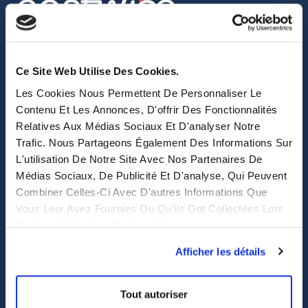
sales@eastwise.net
Ce Site Web Utilise Des Cookies.
(+852) 3621 0156
Les Cookies Nous Permettent De Personnaliser Le
308 Des Voeux Rd Central – Unit 2607, 26/F
Contenu Et Les Annonces, D'offrir Des Fonctionnalités
Relatives Aux Médias Sociaux Et D'analyser Notre
308, Des Voeux Road, Hong Kong
Trafic. Nous Partageons Également Des Informations Sur
eastwise
L'utilisation De Notre Site Avec Nos Partenaires De
Médias Sociaux, De Publicité Et D'analyse, Qui Peuvent
Combiner Celles-Ci Avec D'autres Informations Que
Purchasing solutions
Vous Leur Avez Fournies Ou Qu'ils Ont Collectées Lors
De Votre Utilisation De Leurs Services.
Procurement solutions
End-to-End Supply Partner
Afficher les détails
Services
Tout autoriser