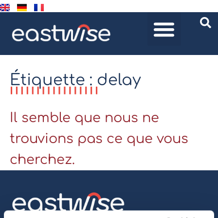
Étiquette : delay
Il semble que nous ne
trouvions pas ce que vous
cherchez.