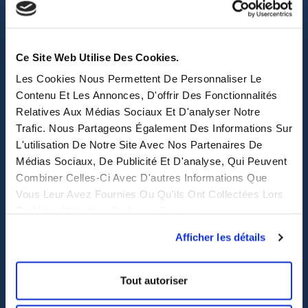
sales@eastwise.net
(+852) 3621 0156
Ce Site Web Utilise Des Cookies.
Les Cookies Nous Permettent De Personnaliser Le
308 Des Voeux Rd Central – Unit 2607, 26/F
Contenu Et Les Annonces, D'offrir Des Fonctionnalités
308, Des Voeux Road, Hong Kong
Relatives Aux Médias Sociaux Et D'analyser Notre
Trafic. Nous Partageons Également Des Informations Sur
eastwise
L'utilisation De Notre Site Avec Nos Partenaires De
Médias Sociaux, De Publicité Et D'analyse, Qui Peuvent
Purchasing solutions
Combiner Celles-Ci Avec D'autres Informations Que
Vous Leur Avez Fournies Ou Qu'ils Ont Collectées Lors
Procurement solutions
De Votre Utilisation De Leurs Services.
End-to-End Supply Partner
Afficher les détails
Services
Tout autoriser
Sourcing et achat en Asie