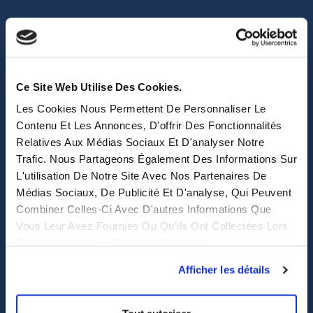
sales@eastwise.net
Ce Site Web Utilise Des Cookies.
(+852) 3621 0156
Les Cookies Nous Permettent De Personnaliser Le
Contenu Et Les Annonces, D'offrir Des Fonctionnalités
308 Des Voeux Rd Central – Unit 2607, 26/F
Relatives Aux Médias Sociaux Et D'analyser Notre
308, Des Voeux Road, Hong Kong
Trafic. Nous Partageons Également Des Informations Sur
L'utilisation De Notre Site Avec Nos Partenaires De
eastwise
Médias Sociaux, De Publicité Et D'analyse, Qui Peuvent
Combiner Celles-Ci Avec D'autres Informations Que
Vous Leur Avez Fournies Ou Qu'ils Ont Collectées Lors
Purchasing solutions
De Votre Utilisation De Leurs Services.
Procurement solutions
Afficher les détails
End-to-End Supply Partner