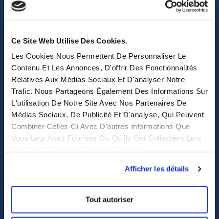
sales@eastwise.net
(+852) 3621 0156
Ce Site Web Utilise Des Cookies.
Les Cookies Nous Permettent De Personnaliser Le
308 Des Voeux Rd Central – Unit 2607, 26/F
Contenu Et Les Annonces, D'offrir Des Fonctionnalités
308, Des Voeux Road, Hong Kong
Relatives Aux Médias Sociaux Et D'analyser Notre
Trafic. Nous Partageons Également Des Informations Sur
eastwise
L'utilisation De Notre Site Avec Nos Partenaires De
Médias Sociaux, De Publicité Et D'analyse, Qui Peuvent
Purchasing solutions
Combiner Celles-Ci Avec D'autres Informations Que
Vous Leur Avez Fournies Ou Qu'ils Ont Collectées Lors
Procurement solutions
De Votre Utilisation De Leurs Services.
End-to-End Supply Partner
Afficher les détails
Services
Tout autoriser
Sourcing et achat en Asie