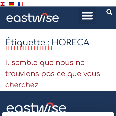
Étiquette : HORECA
Il semble que nous ne
trouvions pas ce que vous
cherchez.