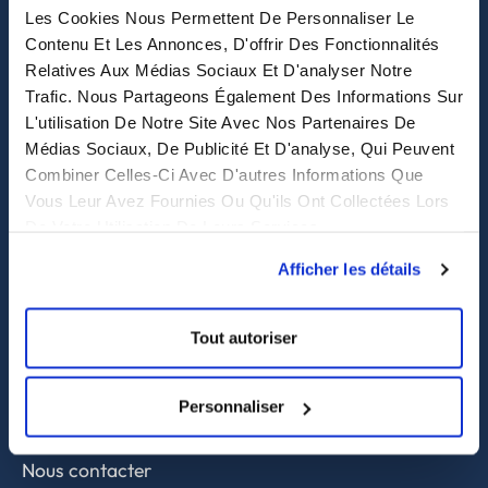
Les Cookies Nous Permettent De Personnaliser Le
eastwise
Contenu Et Les Annonces, D'offrir Des Fonctionnalités
Relatives Aux Médias Sociaux Et D'analyser Notre
Trafic. Nous Partageons Également Des Informations Sur
Purchasing solutions
L'utilisation De Notre Site Avec Nos Partenaires De
Médias Sociaux, De Publicité Et D'analyse, Qui Peuvent
Procurement solutions
Combiner Celles-Ci Avec D'autres Informations Que
End-to-End Supply Partner
Vous Leur Avez Fournies Ou Qu'ils Ont Collectées Lors
De Votre Utilisation De Leurs Services.
Services
Afficher les détails
Sourcing et achat en Asie
Contrôle qualité
Tout autoriser
Supply chain et approvisionnement
Personnaliser
A propos
Nous contacter