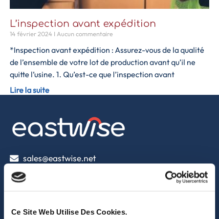
L’inspection avant expédition
14 février 2024
Aucun commentaire
*Inspection avant expédition : Assurez-vous de la qualité
de l’ensemble de votre lot de production avant qu’il ne
quitte l’usine. 1. Qu’est-ce que l’inspection avant
Lire la suite
sales@eastwise.net
(+852) 3621 0156
308 Des Voeux Rd Central – Unit 2607, 26/F
Ce Site Web Utilise Des Cookies.
308, Des Voeux Road, Hong Kong