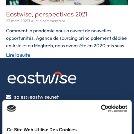
Eastwise, perspectives 2021
23 mars 2021
Aucun commentaire
Comment la pandémie nous a ouvert de nouvelles
opportunités. Agence de sourcing principalement dédiée
en Asie et au Maghreb, nous avons été en 2020 mis sous
Lire la suite
sales@eastwise.net
(+852) 3621 0156
308 Des Voeux Rd Central – Unit 2607, 26/F
Ce Site Web Utilise Des Cookies.
308, Des Voeux Road, Hong Kong