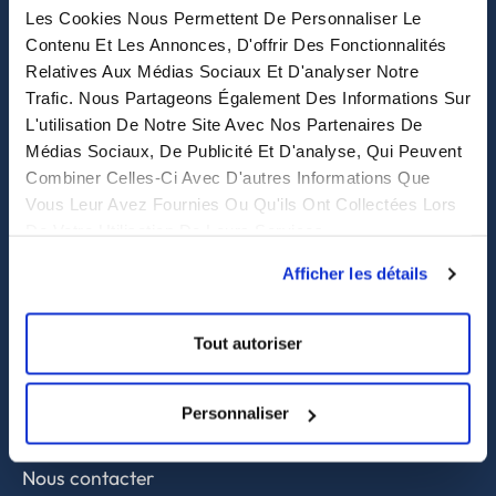
Les Cookies Nous Permettent De Personnaliser Le
eastwise
Contenu Et Les Annonces, D'offrir Des Fonctionnalités
Relatives Aux Médias Sociaux Et D'analyser Notre
Trafic. Nous Partageons Également Des Informations Sur
Purchasing solutions
L'utilisation De Notre Site Avec Nos Partenaires De
Médias Sociaux, De Publicité Et D'analyse, Qui Peuvent
Procurement solutions
Combiner Celles-Ci Avec D'autres Informations Que
End-to-End Supply Partner
Vous Leur Avez Fournies Ou Qu'ils Ont Collectées Lors
De Votre Utilisation De Leurs Services.
Services
Afficher les détails
Sourcing et achat en Asie
Contrôle qualité
Tout autoriser
Supply chain et approvisionnement
Personnaliser
A propos
Nous contacter