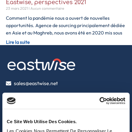
Eastwise, perspectives 2021
23 mars 2021
Aucun commentaire
Comment la pandémie nous a ouvert de nouvelles
opportunités. Agence de sourcing principalement dédiée
en Asie et au Maghreb, nous avons été en 2020 mis sous
Lire la suite
sales@eastwise.net
(+852) 3621 0156
308 Des Voeux Rd Central – Unit 2607, 26/F
308, Des Voeux Road, Hong Kong
Ce Site Web Utilise Des Cookies.
eastwise
Les Cookies Nous Permettent De Personnaliser Le