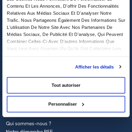
Contenu Et Les Annonces, D'offrir Des Fonctionnalités
Relatives Aux Médias Sociaux Et D'analyser Notre
Purchasing solutions
Trafic. Nous Partageons Également Des Informations Sur
L'utilisation De Notre Site Avec Nos Partenaires De
Procurement solutions
Médias Sociaux, De Publicité Et D'analyse, Qui Peuvent
End-to-End Supply Partner
Combiner Celles-Ci Avec D'autres Informations Que
Vous Leur Avez Fournies Ou Qu'ils Ont Collectées Lors
Services
De Votre Utilisation De Leurs Services.
Afficher les détails
Sourcing et achat en Asie
Contrôle qualité
Supply chain et approvisionnement
Tout autoriser
A propos
Personnaliser
Nous contacter
Qui sommes-nous ?
Notre démarche RSE