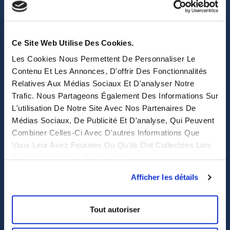
sales@eastwise.net
(+852) 3621 0156
Ce Site Web Utilise Des Cookies.
Les Cookies Nous Permettent De Personnaliser Le
308 Des Voeux Rd Central – Unit 2607, 26/F
Contenu Et Les Annonces, D'offrir Des Fonctionnalités
308, Des Voeux Road, Hong Kong
Relatives Aux Médias Sociaux Et D'analyser Notre
Trafic. Nous Partageons Également Des Informations Sur
eastwise
L'utilisation De Notre Site Avec Nos Partenaires De
Médias Sociaux, De Publicité Et D'analyse, Qui Peuvent
Purchasing solutions
Combiner Celles-Ci Avec D'autres Informations Que
Vous Leur Avez Fournies Ou Qu'ils Ont Collectées Lors
Procurement solutions
De Votre Utilisation De Leurs Services.
End-to-End Supply Partner
Afficher les détails
Services
Tout autoriser
Sourcing et achat en Asie