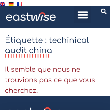
Étiquette : techinical
audit china
Il semble que nous ne
trouvions pas ce que vous
cherchez.