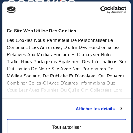
sales@eastwise.net
Ce Site Web Utilise Des Cookies.
(+852) 3621 0156
Les Cookies Nous Permettent De Personnaliser Le
308 Des Voeux Rd Central – Unit 2607, 26/F
Contenu Et Les Annonces, D'offrir Des Fonctionnalités
Relatives Aux Médias Sociaux Et D'analyser Notre
308, Des Voeux Road, Hong Kong
Trafic. Nous Partageons Également Des Informations Sur
eastwise
L'utilisation De Notre Site Avec Nos Partenaires De
Médias Sociaux, De Publicité Et D'analyse, Qui Peuvent
Combiner Celles-Ci Avec D'autres Informations Que
Purchasing solutions
Vous Leur Avez Fournies Ou Qu'ils Ont Collectées Lors
De Votre Utilisation De Leurs Services.
Procurement solutions
End-to-End Supply Partner
Afficher les détails
Services
Tout autoriser