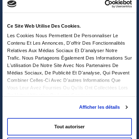
sales@eastwise.net
(+852) 3621 0156
Ce Site Web Utilise Des Cookies.
Les Cookies Nous Permettent De Personnaliser Le
308 Des Voeux Rd Central – Unit 2607, 26/F
Contenu Et Les Annonces, D'offrir Des Fonctionnalités
308, Des Voeux Road, Hong Kong
Relatives Aux Médias Sociaux Et D'analyser Notre
Trafic. Nous Partageons Également Des Informations Sur
eastwise
L'utilisation De Notre Site Avec Nos Partenaires De
Médias Sociaux, De Publicité Et D'analyse, Qui Peuvent
Purchasing solutions
Combiner Celles-Ci Avec D'autres Informations Que
Vous Leur Avez Fournies Ou Qu'ils Ont Collectées Lors
Procurement solutions
De Votre Utilisation De Leurs Services.
End-to-End Supply Partner
Afficher les détails
Services
Tout autoriser
Sourcing et achat en Asie