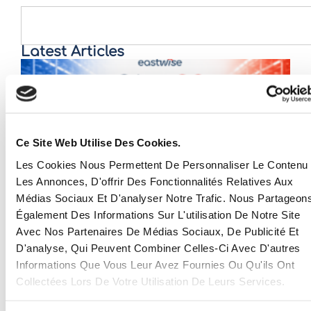
Latest Articles
Ce Site Web Utilise Des Cookies.
Les Cookies Nous Permettent De Personnaliser Le Contenu 
Les Annonces, D'offrir Des Fonctionnalités Relatives Aux
Médias Sociaux Et D'analyser Notre Trafic. Nous Partageon
QA vs QC dans l’industrie : pourquoi les deux
Également Des Informations Sur L'utilisation De Notre Site
sont importants pour un sourcing fiable
Avec Nos Partenaires De Médias Sociaux, De Publicité Et
D'analyse, Qui Peuvent Combiner Celles-Ci Avec D'autres
23 juin 2026
Informations Que Vous Leur Avez Fournies Ou Qu'ils Ont
Read more >
Collectées Lors De Votre Utilisation De Leurs Services.