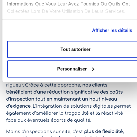
réduit l’empreinte carbone avec moins de
Informations Que Vous Leur Avez Fournies Ou Qu'ils Ont
déplacements effectifs.
Collectées Lors De Votre Utilisation De Leurs Services.
4. Pourquoi adopter le
Afficher les détails
SIP d’EASTWISE pour
votre service de
Tout autoriser
contrôle qualité en Asie
Personnaliser
Opter pour le SIP avec Eastwise, c’est faire le choix
d’un contrôle qualité optimisé, sans compromis sur la
rigueur. Grâce à cette approche,
nos clients
bénéficient d’une réduction significative des coûts
d’inspection tout en maintenant un haut niveau
d’exigence
. L’intégration de solutions digitales permet
également d’améliorer la traçabilité et la réactivité
face aux éventuels écarts de qualité.
Moins d’inspections sur site, c’est
plus de flexibilité,