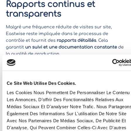
Rapports continus et
transparents
Malgré une fréquence réduite de visites sur site,
Eastwise reste impliquée dans le processus de
contrôle et fournit des
rapports détaillés
. Cela
garantit
un suivi et une documentation constante
de
la qualité de production.
Réduction des frais de
déplacement des
Ce Site Web Utilise Des Cookies.
inspecteurs
Les Cookies Nous Permettent De Personnaliser Le Contenu 
Diminuer le nombre d’inspections sur site permet
Les Annonces, D'offrir Des Fonctionnalités Relatives Aux
d’éliminer une partie des frais de déplacement des
Médias Sociaux Et D'analyser Notre Trafic. Nous Partageon
inspecteurs, ce qui peut représenter des économies
Également Des Informations Sur L'utilisation De Notre Site
significatives si le niveau de maturité des
Avec Nos Partenaires De Médias Sociaux, De Publicité Et
fournisseurs est suffisamment élevé. De plus, cela
D'analyse, Qui Peuvent Combiner Celles-Ci Avec D'autres