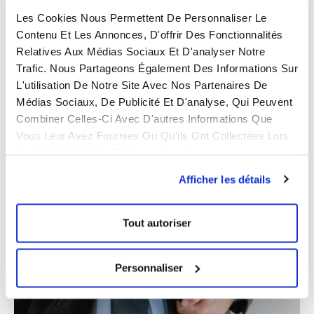
Les Cookies Nous Permettent De Personnaliser Le
Contenu Et Les Annonces, D'offrir Des Fonctionnalités
Cas clients : la preuve par l’exemple
Relatives Aux Médias Sociaux Et D'analyser Notre
6 juillet 2022
Aucun commentaire
Trafic. Nous Partageons Également Des Informations Sur
A l’origine de toute relation commerciale, il y a une
L'utilisation De Notre Site Avec Nos Partenaires De
demande client. Selon la problématique, les équipes
Médias Sociaux, De Publicité Et D'analyse, Qui Peuvent
Eastwise vont ensuite travailler d’arrache-pied pour vous
Combiner Celles-Ci Avec D'autres Informations Que
apporter
Vous Leur Avez Fournies Ou Qu'ils Ont Collectées Lors
De Votre Utilisation De Leurs Services.
Lire la suite
Afficher les détails
Tout autoriser
Personnaliser