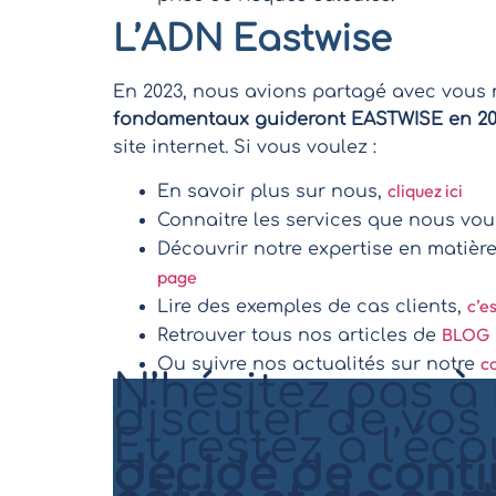
L’ADN Eastwise
En 2023, nous avions partagé avec vous
fondamentaux guideront EASTWISE en 2
site internet. Si vous voulez :
cliquez ici
En savoir plus sur nous,
Connaitre les services que nous vo
Découvrir notre expertise en matièr
page
c’es
Lire des exemples de cas clients,
BLOG
Retrouver tous nos articles de
c
Ou suivre nos actualités sur notre
N’hésitez pas à
discuter de vos
Et restez à l’éc
décidé de conti