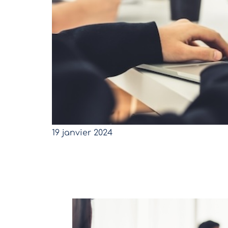
19 janvier 2024
L’année 2023 a marqué une étape pour E
en Asie, mais fort heureusement, une d
2024, placée sous le signe du Dragon
– s
de vitalité, promet d’être riche en opport