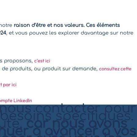
 notre
raison d’être et nos valeurs. Ces éléments
024
, et vous pouvez les explorer davantage sur notre
c’est ici
us proposons,
consultez cette
e de produits, ou produit sur demande,
t par ici
ompte LinkedIn
 nous contacter pour
 besoins spécifiques.
oute,
car nous avons
nuer à avancer à vos