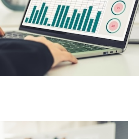
ASTWISE, avec des fluctuations des volumes d’achats
emande robuste du marché européen. Cette année
ymbole puissant de courage, de confiance en soi et
unités ! Voyons ensemble notre feuille de route 2024.