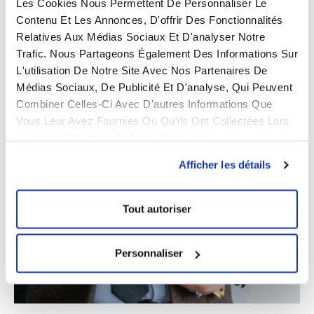
Les Cookies Nous Permettent De Personnaliser Le
Cas clients : la preuve par l’exemple
Contenu Et Les Annonces, D'offrir Des Fonctionnalités
6 juillet 2022
Aucun commentaire
Relatives Aux Médias Sociaux Et D'analyser Notre
A l’origine de toute relation commerciale, il y a une
Trafic. Nous Partageons Également Des Informations Sur
L'utilisation De Notre Site Avec Nos Partenaires De
demande client. Selon la problématique, les équipes
Médias Sociaux, De Publicité Et D'analyse, Qui Peuvent
Eastwise vont ensuite travailler d’arrache-pied pour vous
Combiner Celles-Ci Avec D'autres Informations Que
apporter
Vous Leur Avez Fournies Ou Qu'ils Ont Collectées Lors
Lire la suite
De Votre Utilisation De Leurs Services.
Afficher les détails
Tout autoriser
Personnaliser