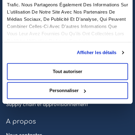
308, Des Voeux Road, Hong Kong
Trafic. Nous Partageons Également Des Informations Sur
L'utilisation De Notre Site Avec Nos Partenaires De
eastwise
Médias Sociaux, De Publicité Et D'analyse, Qui Peuvent
Combiner Celles-Ci Avec D'autres Informations Que
Purchasing solutions
Vous Leur Avez Fournies Ou Qu'ils Ont Collectées Lors
De Votre Utilisation De Leurs Services.
Procurement solutions
Afficher les détails
End-to-End Supply Partner
Tout autoriser
Services
Sourcing et achat en Asie
Personnaliser
Contrôle qualité
Supply chain et approvisionnement
A propos
Nous contacter