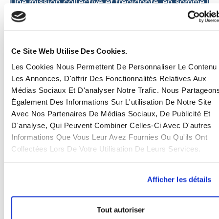
Une mission collective et trépidante, en somme
!
Vous avez un projet ? Parlons-en !
Ce Site Web Utilise Des Cookies.
Eatswise
mars 8, 2023
Les Cookies Nous Permettent De Personnaliser Le Contenu 
If article you liked, don't hesitate to share it!
Les Annonces, D'offrir Des Fonctionnalités Relatives Aux
Facebook
Twitter
LinkedIn
Médias Sociaux Et D'analyser Notre Trafic. Nous Partageon
Également Des Informations Sur L'utilisation De Notre Site
Avec Nos Partenaires De Médias Sociaux, De Publicité Et
Latest Articles
D'analyse, Qui Peuvent Combiner Celles-Ci Avec D'autres
Informations Que Vous Leur Avez Fournies Ou Qu'ils Ont
Collectées Lors De Votre Utilisation De Leurs Services.
Afficher les détails
Tout autoriser