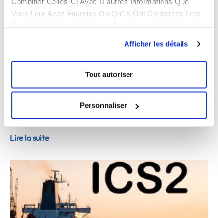
Combiner Celles-Ci Avec D'autres Informations Que
Vous Leur Avez Fournies Ou Qu'ils Ont Collectées Lors
De Votre Utilisation De Leurs Services.
Stratégie China Plus One 2024 :
Afficher les détails
diversifier vos fournisseurs et réduire la
dépendance à la Chine | EASTWISE
24 avril 2024
Aucun commentaire
Tout autoriser
Stratégie China Plus One 2024 : diversifier vos
fournisseurs et réduire la dépendance à la Chine Alors
Personnaliser
que les dynamiques économiques mondiales continuent
d’évoluer, la
Lire la suite