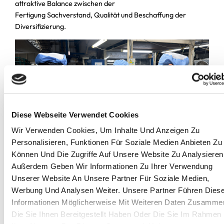
attraktive Balance zwischen der
Fertigung
Sachverstand
,
Qualität
und Beschaffung der
Diversifizierung.
Diese Webseite Verwendet Cookies
Wir Verwenden Cookies, Um Inhalte Und Anzeigen Zu
Personalisieren, Funktionen Für Soziale Medien Anbieten Zu
Können Und Die Zugriffe Auf Unsere Website Zu Analysieren
In einer Keramikfabrik: Eastwise vor Ort in Thailand
Außerdem Geben Wir Informationen Zu Ihrer Verwendung
Diversifizierung wird
Unserer Website An Unsere Partner Für Soziale Medien,
zur Notwendigkeit,
Werbung Und Analysen Weiter. Unsere Partner Führen Dies
Informationen Möglicherweise Mit Weiteren Daten Zusamme
nicht zur Option
Die Sie Ihnen Bereitgestellt Haben Oder Die Sie Im Rahmen
Die jüngsten Antidumping-Maßnahmen unterstreichen eine