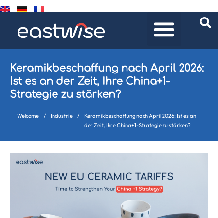
Keramikbeschaffung nach April 2026:
Ist es an der Zeit, Ihre China+1-
Strategie zu stärken?
Welcome
/
Industrie
/
Keramikbeschaffung nach April 2026: Ist es an
der Zeit, Ihre China+1-Strategie zu stärken?