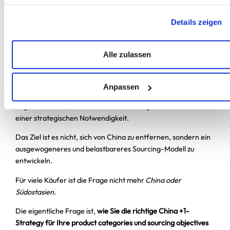
Ihrer Nutzung Der Dienste Gesammelt Haben.
Realität, mit der bereits viele Beschaffungsteams konfrontiert
sind.
Details zeigen
Regulatorische Änderungen, Handelspolitik und geopolitische
Entwicklungen können sich schnell auf die
Alle zulassen
Beschaffungskosten und die Wettbewerbsfähigkeit der
Lieferkette auswirken.
Anpassen
Für Unternehmen, die stark auf ein einziges Beschaffungsland
angewiesen sind, wird die Diversifizierung zunehmend zu
einer strategischen Notwendigkeit.
Das Ziel ist es nicht, sich von China zu entfernen, sondern ein
ausgewogeneres und belastbareres Sourcing-Modell zu
entwickeln.
Für viele Käufer ist die Frage nicht mehr
China oder
Südostasien
.
Die eigentliche Frage ist,
wie Sie die richtige China +1-
Strategy für Ihre product categories und sourcing objectives