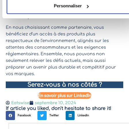
collective où chaque membre de notre équipe joue un
Personnaliser
rôle clé, et nous sommes fiers de nous engager pour
un avenir plus vert !
En nous choisissant comme partenaire, vous
bénéficiez d’un accès à des produits plus
respectueux de l’environnement, alignés sur les
attentes des consommateurs et les exigences
réglementaires. Ensemble, nous pouvons non
seulement relever les défis actuels, mais aussi
préparer un avenir plus durable et compétitif pour
vos marques.
Serez-vous à nos côtés ?
En savoir plus sur LinkedIn
Eatswise
septembre 10, 2024
If article you liked, don't hesitate to share it!
Facebook
Twitter
LinkedIn