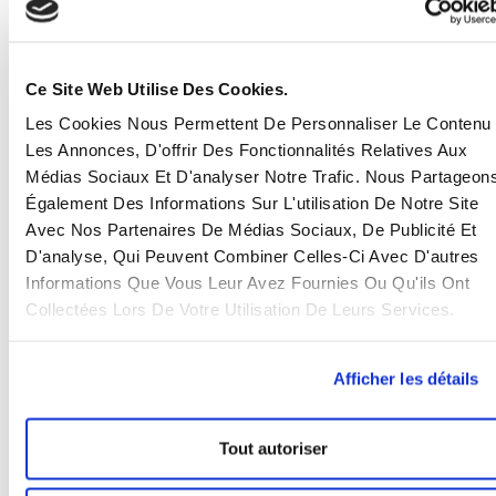
Ce Site Web Utilise Des Cookies.
Les Cookies Nous Permettent De Personnaliser Le Contenu 
Les Annonces, D'offrir Des Fonctionnalités Relatives Aux
Médias Sociaux Et D'analyser Notre Trafic. Nous Partageon
S’engager pour un avenir
Également Des Informations Sur L'utilisation De Notre Site
Avec Nos Partenaires De Médias Sociaux, De Publicité Et
plus vert avec l’éco-
D'analyse, Qui Peuvent Combiner Celles-Ci Avec D'autres
conception
Informations Que Vous Leur Avez Fournies Ou Qu'ils Ont
Collectées Lors De Votre Utilisation De Leurs Services.
Chez EASTWISE, nous sommes convaincus que l’éco-
conception est une voie incontournable pour
Afficher les détails
répondre aux attentes des clients et aux défis
environnementaux. Grâce à cette formation avec
Tweener, nous sommes désormais mieux armés pour
Tout autoriser
accompagner nos clients dans cette transition vers
des solutions plus durables.
C’est une démarche