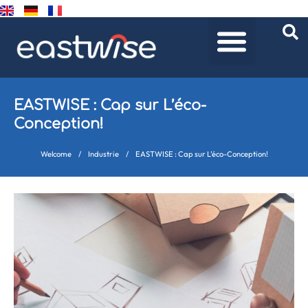
EASTWISE : Cap sur L’éco-
Conception!
Welcome
/
Industrie
/
EASTWISE : Cap sur L’éco-Conception!