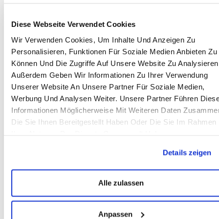
Eatswise
März 8, 2023
If article you liked, don't hesitate to share it!
Diese Webseite Verwendet Cookies
Facebook
Twitter
LinkedIn
Wir Verwenden Cookies, Um Inhalte Und Anzeigen Zu
Personalisieren, Funktionen Für Soziale Medien Anbieten Zu
Können Und Die Zugriffe Auf Unsere Website Zu Analysieren
Latest Articles
Außerdem Geben Wir Informationen Zu Ihrer Verwendung
Unserer Website An Unsere Partner Für Soziale Medien,
Werbung Und Analysen Weiter. Unsere Partner Führen Dies
Informationen Möglicherweise Mit Weiteren Daten Zusamme
Die Sie Ihnen Bereitgestellt Haben Oder Die Sie Im Rahmen
Ihrer Nutzung Der Dienste Gesammelt Haben.
Details zeigen
Alle zulassen
QA vs. QC in der Fertigung: Warum beide für
ein zuverlässiges Sourcing entscheidend sind
23 Juni 2026
Anpassen