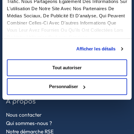
Trafic. Nous Partageons Également Des Informations Sur
L'utilisation De Notre Site Avec Nos Partenaires De
Purchasing solutions
Médias Sociaux, De Publicité Et D'analyse, Qui Peuvent
Combiner Celles-Ci Avec D'autres Informations Que
Procurement solutions
Vous Leur Avez Fournies Ou Qu'ils Ont Collectées Lors
End-to-End Supply Partner
De Votre Utilisation De Leurs Services.
Afficher les détails
Services
Sourcing et achat en Asie
Tout autoriser
Contrôle qualité
Supply chain et approvisionnement
Personnaliser
A propos
Nous contacter
Qui sommes-nous ?
Notre démarche RSE