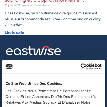
sourcing et d’approvisionnement
16 juin 2021
Aucun commentaire
Chez Eastwise, on a coutume de dire qu’une mission est
réussie si la commande est livrée « on time and on quality
». En effet,
Lire la suite
sales@eastwise.net
(+852) 3621 0156
Ce Site Web Utilise Des Cookies.
308 Des Voeux Rd Central – Unit 2607, 26/F
Les Cookies Nous Permettent De Personnaliser Le
308, Des Voeux Road, Hong Kong
Contenu Et Les Annonces, D'offrir Des Fonctionnalités
Relatives Aux Médias Sociaux Et D'analyser Notre
eastwise